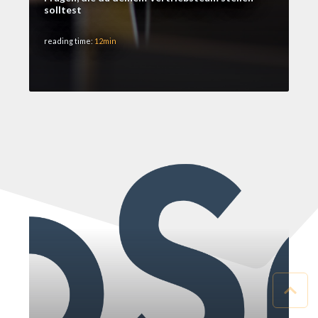
solltest
reading time:
12min