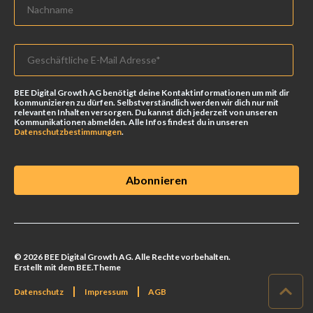
BEE Digital Growth AG benötigt deine Kontaktinformationen um mit dir
kommunizieren zu dürfen. Selbstverständlich werden wir dich nur mit
relevanten Inhalten versorgen. Du kannst dich jederzeit von unseren
Kommunikationen abmelden. Alle Infos findest du in unseren
Datenschutzbestimmungen
.
© 2026 BEE Digital Growth AG. Alle Rechte vorbehalten.
Erstellt mit dem BEE.Theme
Datenschutz
Impressum
AGB