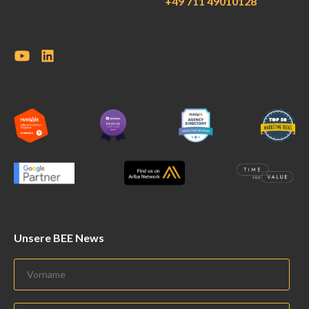
+49 711 49010128
Unsere BEE News