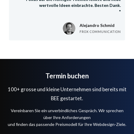
wertvolle Ideen einbrachte. Besten Dank.
"
Johannes Mittermeier
Guérard Nik
Ferdinand Peter
Alejandro Schmid
Clemens Schuler
Dr. Ryan Held
Michael Eggimann
Konstantin Lutze
Beat Fasnacht
Simon Korner
J7 SALONS REGION MÜNCHEN
STALLFORT PRIVATBANK AG
AUTOWELT SCHWEIZ AG
FROX COMMUNICATION
BIOFIRE SCHWEIZ AG
DUFOUR CAPITAL AG
ORTHO-WALKER AG
HSE AG
ALMEDICA AG
VERISET
Termin buchen
100+ grosse und kleine Unternehmen sind bereits mit
BEE gestartet.
Vereinbaren Sie ein unverbindliches Gespräch. Wir sprechen
über Ihre Anforderungen
und finden das passende Preismodell für Ihre Webdesign-Ziele.