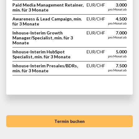
Paid Media Management Retainer,
EUR/CHF
3.000
min. für 3 Monate
pro Monat ab
Awareness & Lead Campaign, min.
EUR/CHF
4.500
für 3 Monate
pro Monat ab
Inhouse-Interim Growth
EUR/CHF
7.000
Manager/Specialist, min. für 3
pro Monat ab
Monate
Inhouse-Interim HubSpot
EUR/CHF
5.000
Specialist, min. für 3 Monate
pro Monat ab
Inhouse-Interim Presales/BDRs,
EUR/CHF
7.500
min. für 3 Monate
pro Monat ab
Termin buchen