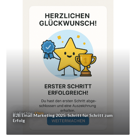
reading time:
17min
B2B Email Marketing 2025: Schritt für Schritt zum
Erfolg