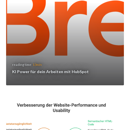
reading time:
13min
KI Power für dein Arbeiten mit HubSpot