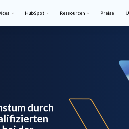
vices
HubSpot
Ressourcen
Preise
Ü
hstum durch
lifizierten