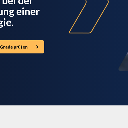
 bei der
ng einer
ie.
Grade prüfen