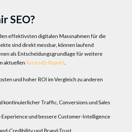
ir SEO?
en effektivsten digitalen Massnahmen für die
ekte sind direkt messbar, können laufend
nen als Entscheidungsgrundlage für weitere
m aktuellen
Ascend2-Report
.
Kosten und hoher ROI im Vergleich zu anderen
d kontinuierlicher Traffic, Conversions und Sales
-Experience und bessere Customer-Intelligence
nd-Credibility und Brand-Trust