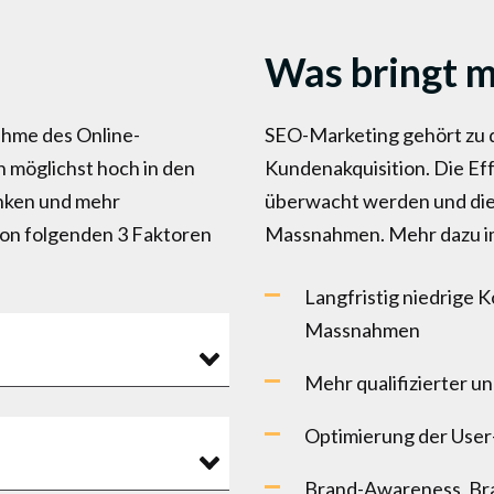
Was bringt m
ahme des Online-
SEO-Marketing gehört zu d
n möglichst hoch in den
Kundenakquisition. Die Eff
nken und mehr
überwacht werden und die
t von folgenden 3 Faktoren
Massnahmen. Mehr dazu i
Langfristig niedrige 
Massnahmen
Mehr qualifizierter un
Optimierung der User
Brand-Awareness, Bra