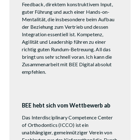
Feedback, direktem konstruktivem Input,
guter Führung und auch einer Hands-on-
Mentalität, die insbesondere beim Aufbau
der Beziehung zum Vertrieb und dessen
Integration essentiell ist. Kompetenz,
Agilität und Leadership führen zu einer
richtig guten Rundum-Betreuung. All das
bringt uns sehr schnell voran. Ich kann die
Zusammenarbeit mit BEE Digital absolut
empfehlen.
Sarah Seufert
Fruitcore Robotics
BEE hebt sich vom Wettbewerb ab
Das Interdisciplinary Competence Center
of Orthodontics (ICCO) ist ein
unabhängiger, gemeinnütziger Verein von
Fachleuten aus der Kieferorthopädie. Durch