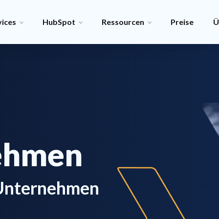
vices
HubSpot
Ressourcen
Preise
Ü
ehmen
-Unternehmen