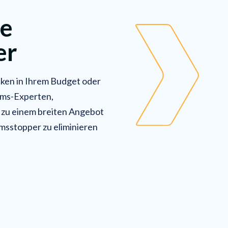
le
er
ken in Ihrem Budget oder
rims-Experten,
zu einem breiten Angebot
msstopper zu eliminieren