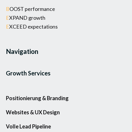
B
OOST performance
E
XPAND growth
E
XCEED expectations
Navigation
Growth Services
Positionierung & Branding
Websites & UX Design
Volle Lead Pipeline