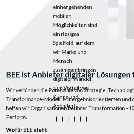
einhergehenden
mobilen
Möglichkeiten sind
ein riesiges
Spielfeld, auf dem
wir Marke und
Mensch
zusammenbringen -
BEE ist Anbieter digitaler Lösungen
digitaler Wandel
zum Vorteil von
Wir verbinden die Potenziale von Strategie, Technolog
Kunde und
Transformance-Modell. Mit ergebnisorientierten und 
Anbieter!
helfen wir Organisationen bei ihrer Transformation –
Perform.
Wofür BEE steht