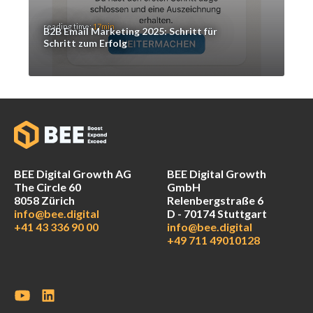
reading time:
17min
B2B Email Marketing 2025: Schritt für
Schritt zum Erfolg
BEE Digital Growth AG
BEE Digital Growth
The Circle 60
GmbH
8058 Zürich
Relenbergstraße 6
info@bee.digital
D - 70174 Stuttgart
+41 43 336 90 00
info@bee.digital
+49 711 49010128