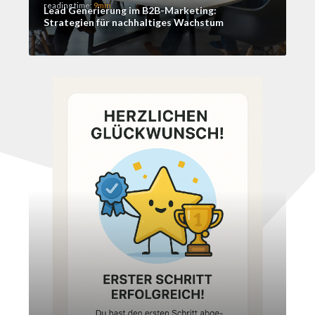
reading time:
9min
Lead Generierung im B2B-Marketing:
Strategien für nachhaltiges Wachstum