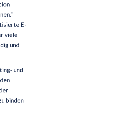
tion
nen.“
isierte E-
r viele
dig und
ting- und
nden
 der
zu binden