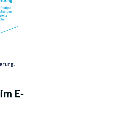
erung,
im E-