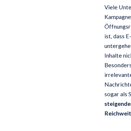
Viele Unt
Kampagnen
Öffnungsra
ist, dass 
untergehen
Inhalte ni
Besonders 
irrelevant
Nachricht
sogar als
steigende
Reichweit