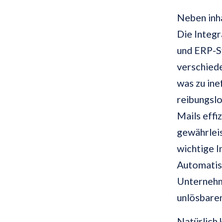
Neben inh
Die Integ
und ERP-S
verschiede
was zu ine
reibungslo
Mails effi
gewährlei
wichtige I
Automatis
Unternehme
unlösbare
Natürlich 