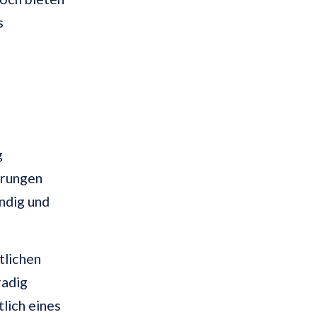
s
g
erungen
ndig und
tlichen
radig
tlich eines