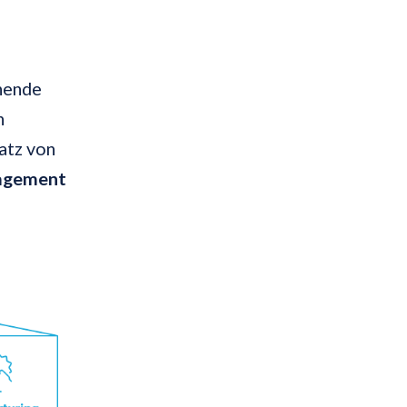
ehende
n
atz von
nagement