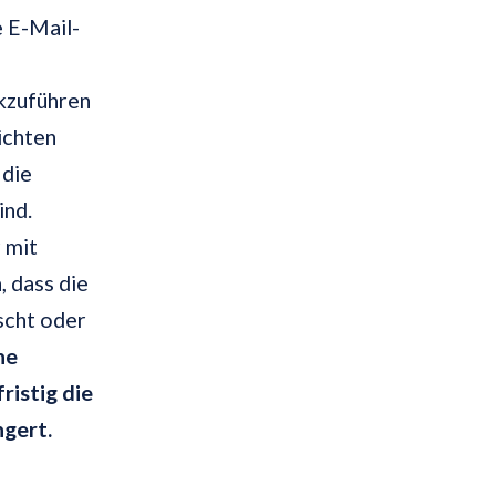
 E-Mail-
ckzuführen
ichten
 die
ind.
 mit
, dass die
scht oder
ne
ristig die
gert.