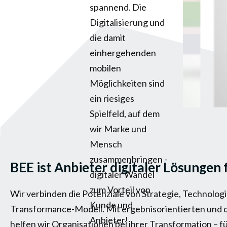
spannend. Die
Digitalisierung und
die damit
einhergehenden
mobilen
Möglichkeiten sind
ein riesiges
Spielfeld, auf dem
wir Marke und
Mensch
zusammenbringen -
BEE ist Anbieter digitaler Lösungen
digitaler Wandel
zum Vorteil von
Wir verbinden die Potenziale von Strategie, Technolog
Kunde und
Transformance-Modell. Mit ergebnisorientierten und 
Anbieter!
helfen wir Organisationen bei ihrer Transformation –