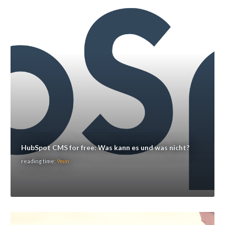
HubSpot CMS for free: Was kann es und was nicht?
reading time:
9min